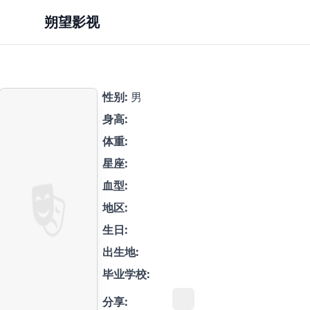
朔望影视
性别:
男
身高:
体重:
星座:
血型:
地区:
生日:
出生地:
毕业学校:
分享: