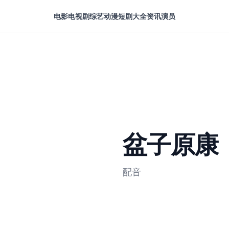
电影
电视剧
综艺
动漫
短剧大全
资讯
演员
盆子原康
配音