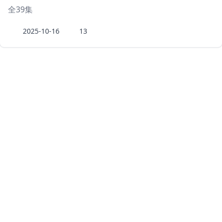
全39集
2025-10-16
13
豆瓣top250
最好看的科幻片
豆瓣情色top
豆瓣喜剧片排行榜
豆瓣动作片排行榜
豆瓣爱情片排行榜