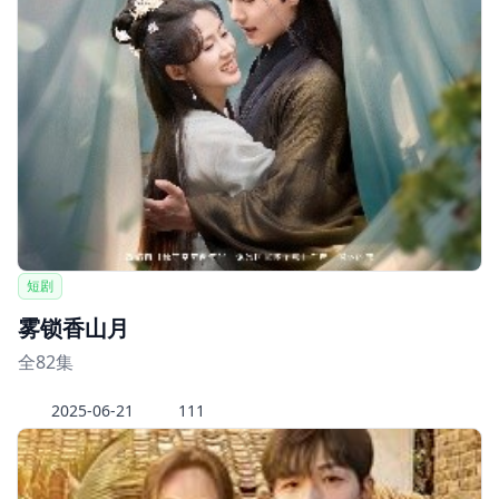
短剧
雾锁香山月
全82集
2025-06-21
111