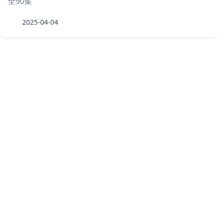
全90集
2025-04-04
豆瓣top250
最好看的科幻片
豆瓣情色top
豆瓣喜剧片排行榜
豆瓣动作片排行榜
豆瓣爱情片排行榜