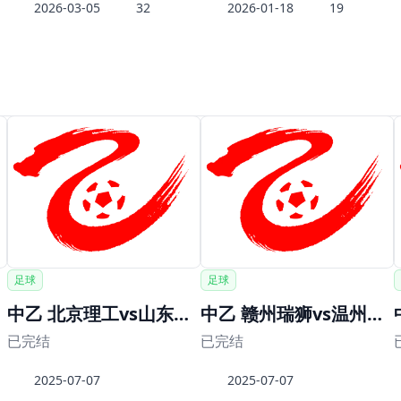
2026-03-05
32
2026-01-18
19
足球
足球
中乙 北京理工vs山东泰山B队20250706
中乙 赣州瑞狮vs温州俱乐部中胤20250706
已完结
已完结
2025-07-07
2025-07-07