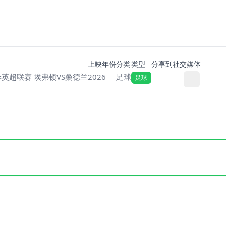
上映年份
分类
类型
分享到社交媒体
赛季英超联赛 埃弗顿VS桑德兰
2026
足球
足球