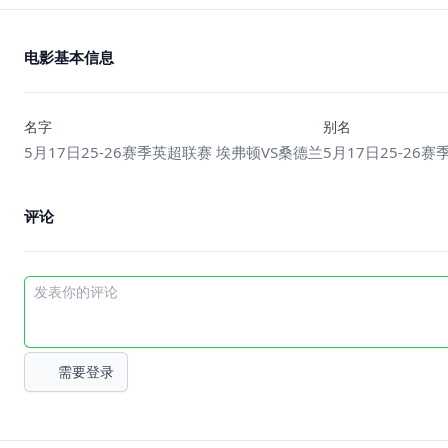
电影基本信息
名字
别名
5月17日25-26赛季英超联赛 埃弗顿VS桑德兰
5月17日25-26
评论
需要登录