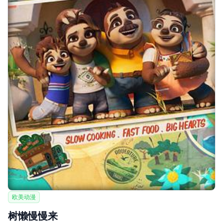
欧美动漫
树懒慢慢来