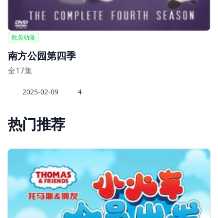
欧美动漫
南方公园第四季
全17集
2025-02-09
4
热门推荐