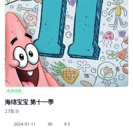
欧美动漫
海绵宝宝 第十一季
23集全
2024-01-11
30
9.5