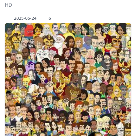
HD
2025-05-24
6