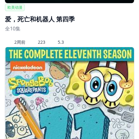
欧美动漫
爱，死亡和机器人 第四季
全10集
2周前
223
5.3