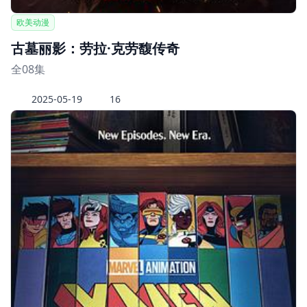
欧美动漫
古墓丽影：劳拉·克劳馥传奇
全08集
2025-05-19
16