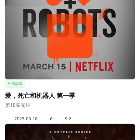
欧美动漫
爱，死亡和机器人 第一季
第18集完结
2025-05-18
6
9.2