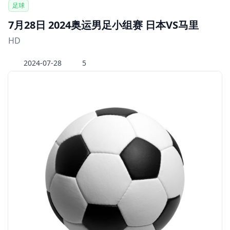
足球
7月28日 2024奥运男足小组赛 日本VS马里
HD
2024-07-28
5