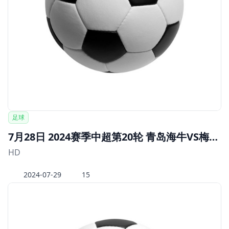
足球
7月28日 2024赛季中超第20轮 青岛海牛VS梅州客家
HD
2024-07-29
15