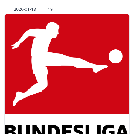
2026-01-18
19