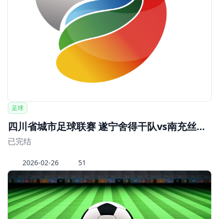
足球
四川省城市足球联赛 遂宁舍得干队vs南充丝绸源点队20251012
已完结
2026-02-26
51