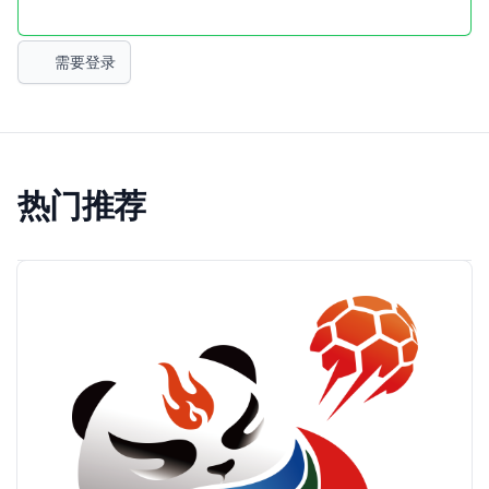
需要登录
热门推荐