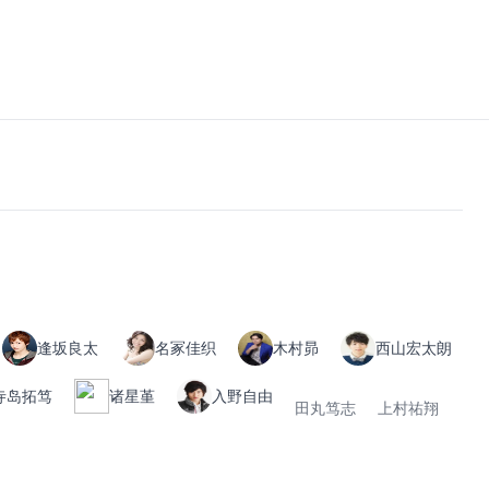
逢坂良太
名冢佳织
木村昴
西山宏太朗
寺岛拓笃
诸星堇
入野自由
田丸笃志
上村祐翔