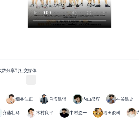
次数
分享到社交媒体
细谷佳正
鸟海浩辅
内山昂辉
神谷浩史
齐藤壮马
木村良平
中村悠一
增田俊树