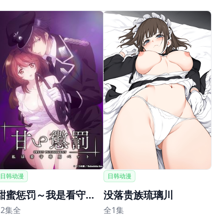
日韩动漫
日韩动漫
甜蜜惩罚～我是看守专用宠物
没落贵族琉璃川
12集全
全1集