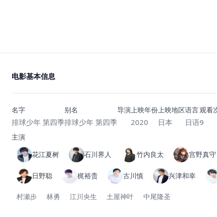
电影基本信息
名字
别名
导演
上映年份
上映地区
语言
观看
排球少年 第四季
排球少年 第四季
2020
日本
日语
9
主演
花江夏树
石川界人
竹内良太
宫野真守
日野聪
梶裕贵
古川慎
兴津和幸
村瀬步
林勇
江川央生
土屋神叶
中尾隆圣