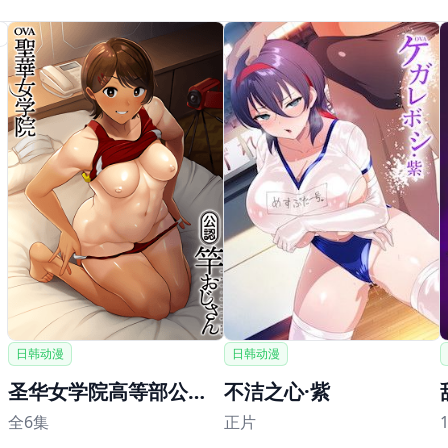
日韩动漫
日韩动漫
圣华女学院高等部公认竿叔叔
不洁之心·紫
全6集
正片