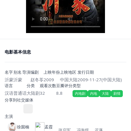
电影基本信息
名字
别名
导演
编剧
上映年份
上映地区
发行日期
沂蒙
沂蒙
赵冬苓
2009
中国大陆
2009-11-27(中国大陆)
语言
分类
观看次数
豆瓣评分
类型
汉语普通话
大陆剧
32
8.8
内地剧
内地
大陆
剧情
分享到社交媒体
主演
徐囡楠
孟霞
张启军
冯海煜
迟蓬