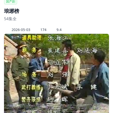
国产剧
琅琊榜
54集全
2026-05-03
174
9.4