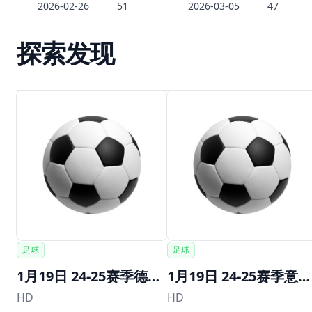
2026-02-26
51
2026-03-05
47
探索发现
足球
足球
1月19日 24-25赛季德甲第18轮 勒沃库森VS门兴
1月19日 24-25赛季意甲第21轮 尤文图斯VSAC米兰
HD
HD