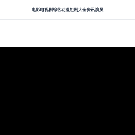
电影
电视剧
综艺
动漫
短剧大全
资讯
演员