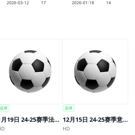
2026-03-12
17
2026-01-18
14
足球
足球
1月19日 24-25赛季法甲第18轮 朗斯VS巴黎圣日耳曼
12月15日 24-25赛季意甲第16轮 尤文图斯VS威尼斯
HD
HD