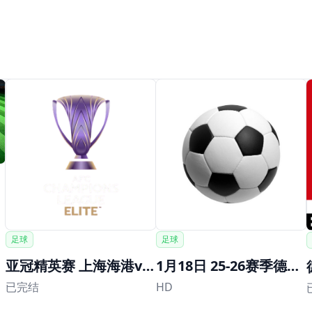
物浦
足球
足球
1月18日 25-26赛季德甲第18轮 RB莱比锡VS拜仁慕尼黑
亚冠精英赛 上海海港vs神户胜利船20250917
HD
已完结