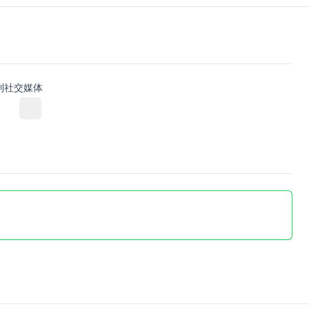
到社交媒体