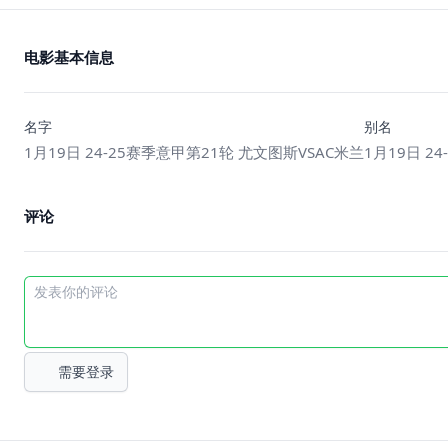
电影基本信息
名字
别名
1月19日 24-25赛季意甲第21轮 尤文图斯VSAC米兰
1月19日 2
评论
需要登录