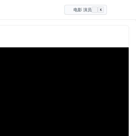
电影 演员
K