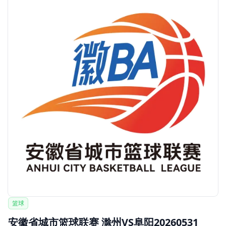
篮球
安徽省城市篮球联赛 滁州VS阜阳20260531