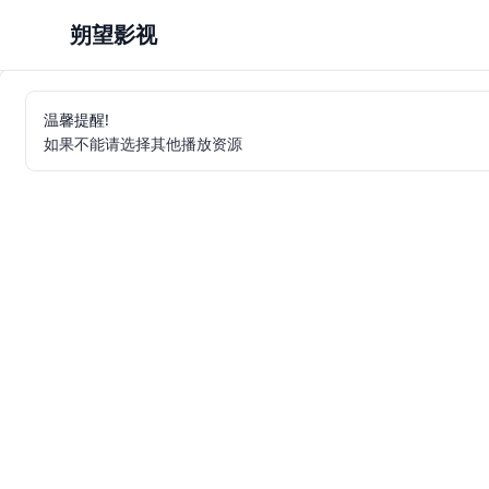
朔望影视
温馨提醒!
如果不能请选择其他播放资源