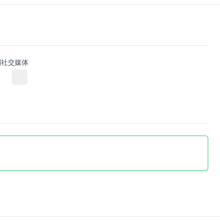
到社交媒体