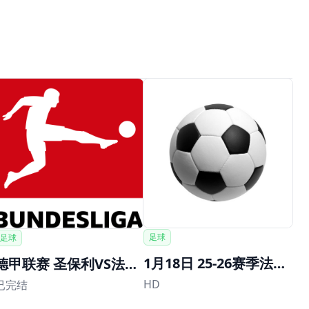
足球
足球
1月18日 25-26赛季法甲第18轮 图卢兹VS尼斯
德甲联赛 圣保利VS法兰克福20260308
HD
已完结