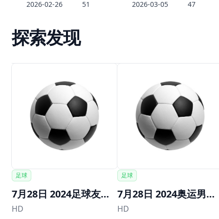
2026-02-26
51
2026-03-05
47
探索发现
足球
足球
7月28日 2024足球友谊赛 切尔西VS凯尔特人
7月28日 2024奥运男足小组赛 日本VS马里
HD
HD