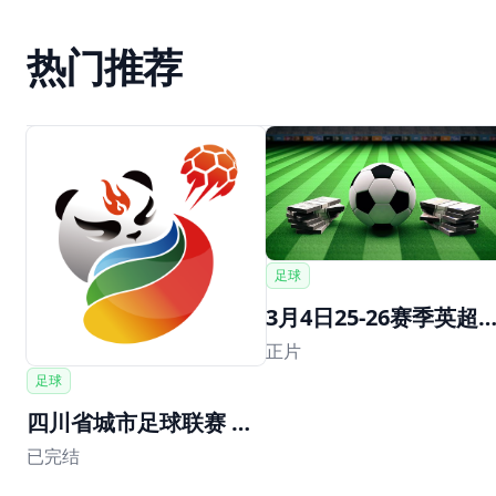
热门推荐
足球
3月4日25-26赛季英超联赛 狼队VS利
正片
足球
四川省城市足球联赛 遂宁舍得干队vs南充丝绸源点队20251012
已完结