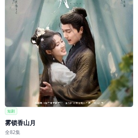
短剧
雾锁香山月
全82集