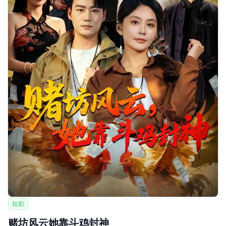
短剧
赌坊风云她靠斗鸡封神