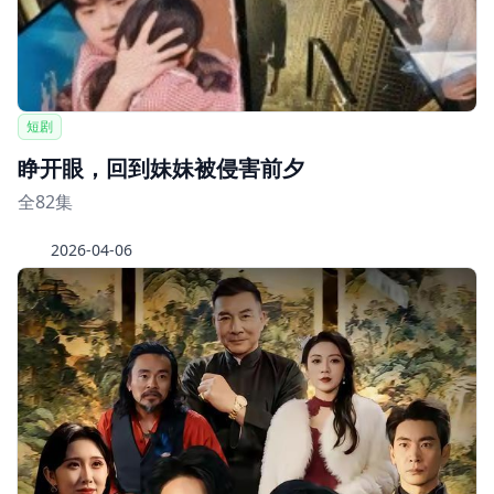
短剧
睁开眼，回到妹妹被侵害前夕
全82集
2026-04-06