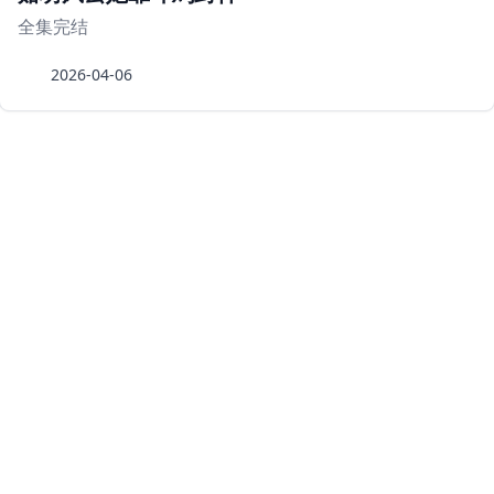
全集完结
2026-04-06
豆瓣top250
最好看的科幻片
豆瓣情色top
豆瓣喜剧片排行榜
豆瓣动作片排行榜
豆瓣爱情片排行榜