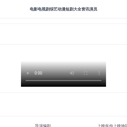
电影
电视剧
综艺
动漫
短剧大全
资讯
演员
导演
编剧
上映年份
上映地