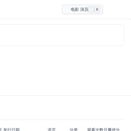
电影 演员
K
区
发行日期
语言
分类
观看次数
豆瓣评分