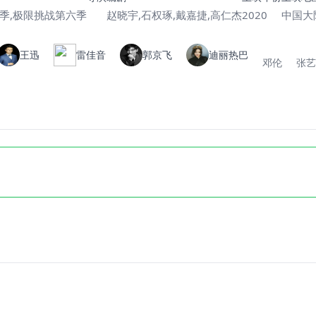
 第六季,极限挑战第六季
赵晓宇,石权琢,戴嘉捷,高仁杰
2020
中国大
王迅
雷佳音
郭京飞
迪丽热巴
邓伦
张艺