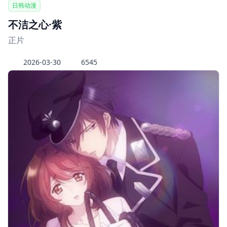
日韩动漫
不洁之心·紫
正片
2026-03-30
6545