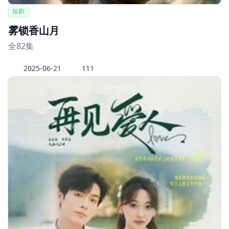
短剧
雾锁香山月
全82集
2025-06-21
111