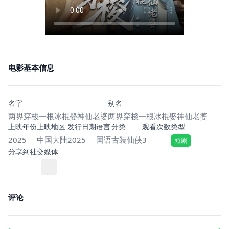
电影基本信息
名字
别名
两界穿梭一根冰棍娶神仙老婆
两界穿梭一根冰棍娶神仙老婆
上映年份
上映地区
发行日期
语言
分类
观看次数
类型
2025
中国大陆
2025
国语
古装仙侠
3
短剧
分享到社交媒体
评论