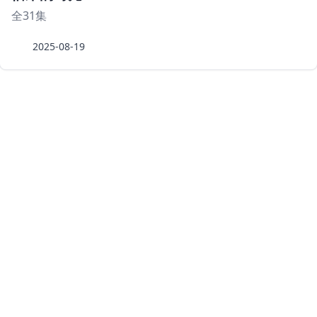
全31集
2025-08-19
豆瓣top250
最好看的科幻片
豆瓣情色top
豆瓣喜剧片排行榜
豆瓣动作片排行榜
豆瓣爱情片排行榜