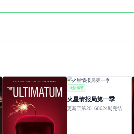
大陆综艺
火星情报局第一季
更新至第20160624期完结