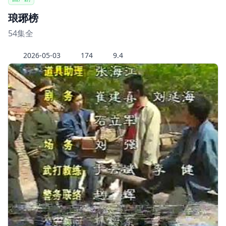
琅琊榜
54集全
2026-05-03
174
9.4