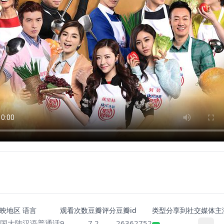
映地区
语言
观看次数
豆瓣评分
豆瓣id
类型
分享到社交媒体
主
国大陆
汉语普通话
9
7.2
26362752