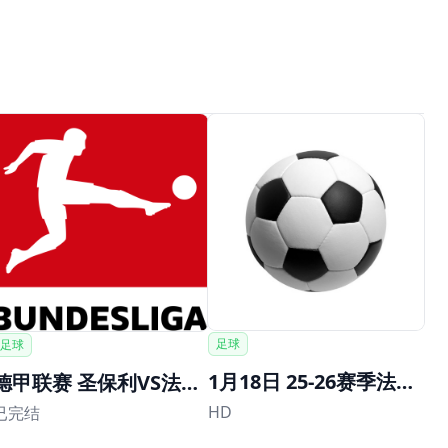
足球
足球
1月18日 25-26赛季法甲第18轮 图卢兹VS尼斯
德甲联赛 圣保利VS法兰克福20260308
HD
已完结