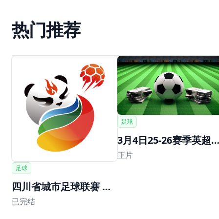
热门推荐
足球
3月4日25-26赛季英超联赛 狼队VS利
正片
足球
四川省城市足球联赛 遂宁舍得干队vs南充丝绸源点队20251012
已完结