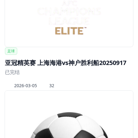
足球
亚冠精英赛 上海海港vs神户胜利船20250917
已完结
2026-03-05
32