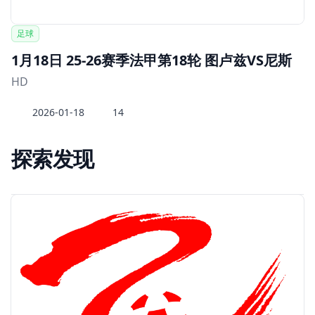
足球
1月18日 25-26赛季法甲第18轮 图卢兹VS尼斯
HD
2026-01-18
14
探索发现