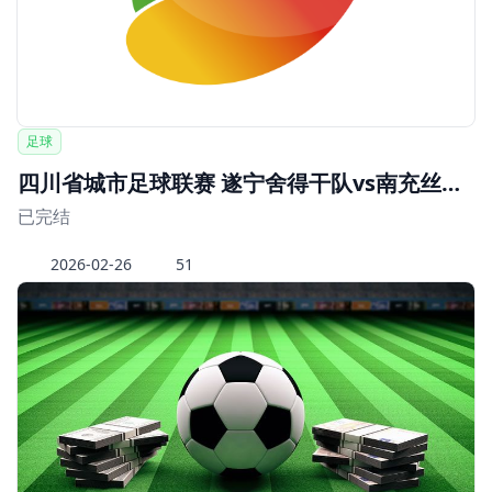
足球
四川省城市足球联赛 遂宁舍得干队vs南充丝绸源点队20251012
已完结
2026-02-26
51