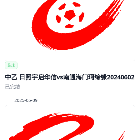
足球
中乙 日照宇启华信vs南通海门珂缔缘20240602
已完结
2025-05-09