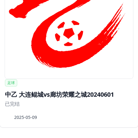
足球
中乙 大连鲲城vs廊坊荣耀之城20240601
已完结
2025-05-09