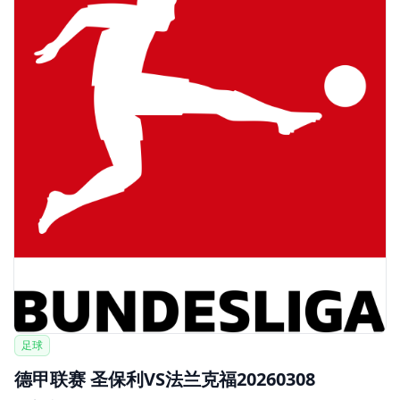
足球
德甲联赛 圣保利VS法兰克福20260308