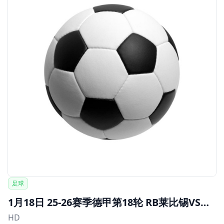
足球
1月18日 25-26赛季德甲第18轮 RB莱比锡VS拜仁慕尼黑
HD