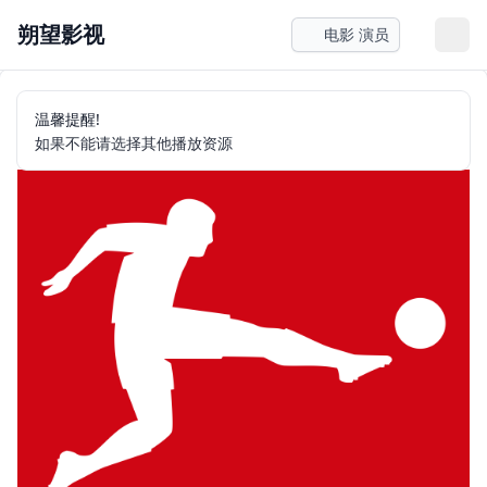
朔望影视
电影 演员
温馨提醒!
如果不能请选择其他播放资源