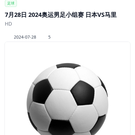
足球
7月28日 2024奥运男足小组赛 日本VS马里
HD
2024-07-28
5