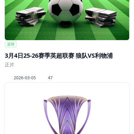
足球
3月4日25-26赛季英超联赛 狼队VS利物浦
正片
2026-03-05
47