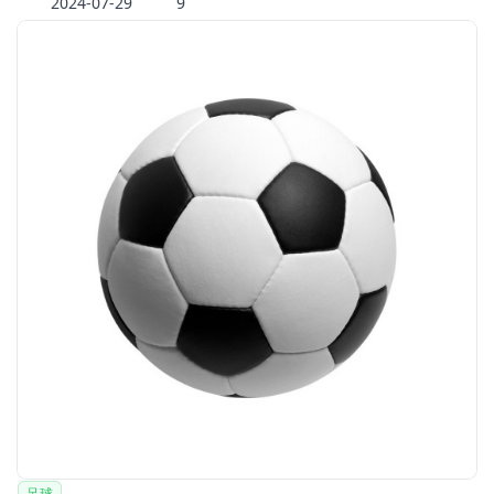
2024-07-29
9
足球