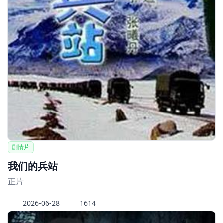
剧情片
我们的兵站
正片
2026-06-28
1614