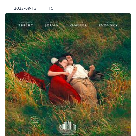
2023-08-13
15