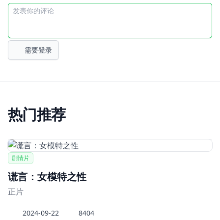
需要登录
热门推荐
剧情片
谎言：女模特之性
正片
2024-09-22
8404