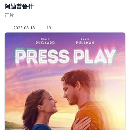
阿迪普鲁什
正片
2023-08-18
19