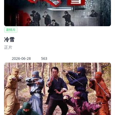
剧情片
冷雪
正片
2026-06-28
563