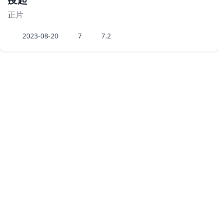
正片
2023-08-20
7
7.2
豆瓣top250
最好看的科幻片
豆瓣情色top
豆瓣喜剧片排行榜
豆瓣动作片排行榜
豆瓣爱情片排行榜