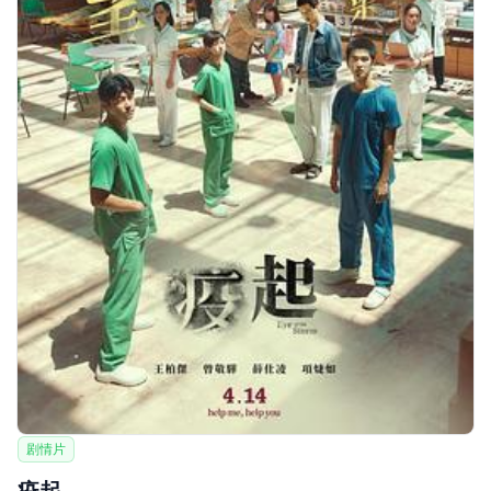
剧情片
疫起