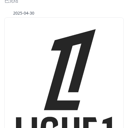
已完结
2025-04-30