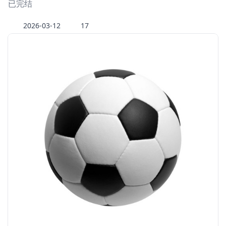
已完结
2026-03-12
17