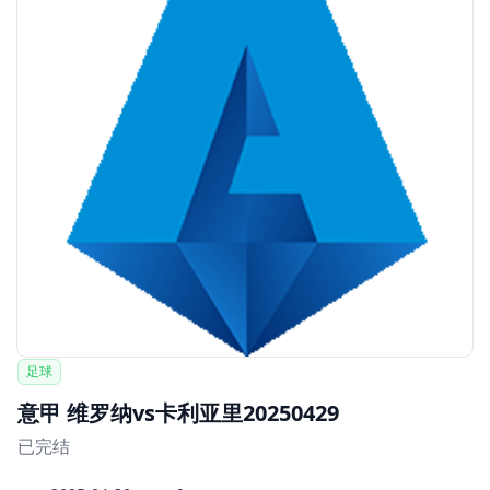
足球
意甲 维罗纳vs卡利亚里20250429
已完结