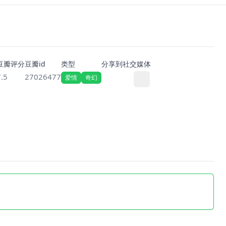
豆瓣评分
豆瓣id
类型
分享到社交媒体
7.5
27026477
爱情
奇幻