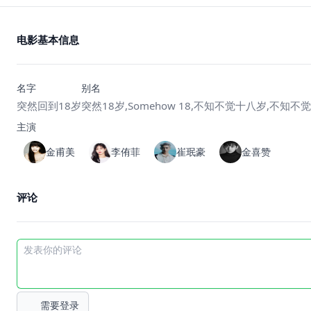
电影基本信息
名字
别名
突然回到18岁
突然18岁,Somehow 18,不知不觉十八岁,不知不觉
主演
金甫美
李侑菲
崔珉豪
金喜赞
评论
需要登录