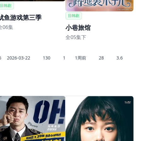
日韩剧
日韩剧
鱿鱼游戏第三季
小巷旅馆
全06集
全05集下
6
2026-03-22
130
1
1周前
28
3.6