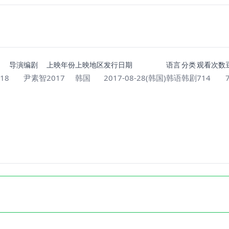
导演
编剧
上映年份
上映地区
发行日期
语言
分类
观看次数
18
尹素智
2017
韩国
2017-08-28(韩国)
韩语
韩剧
714