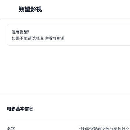
朔望影视
温馨提醒!
如果不能请选择其他播放资源
电影基本信息
名字
上映年份
观看次数
分享到社交