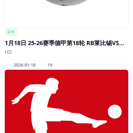
足球
1月18日 25-26赛季德甲第18轮 RB莱比锡VS拜仁慕尼黑
HD
2026-01-18
19