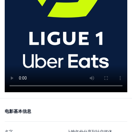
电影基本信息
名字
上映年份
分享到社交媒体