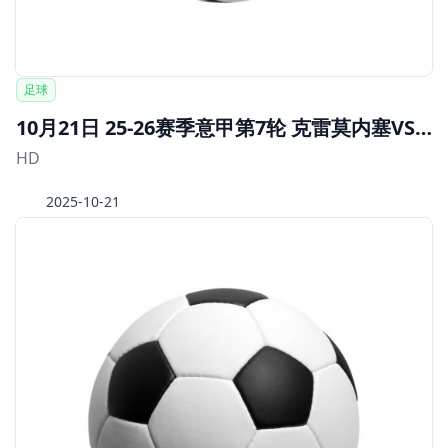
足球
10月21日 25-26赛季意甲第7轮 克雷莫内塞VS乌迪内斯
HD
2025-10-21