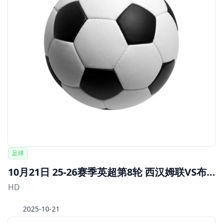
足球
10月21日 25-26赛季英超第8轮 西汉姆联VS布伦特福德
HD
2025-10-21