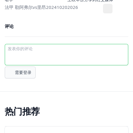
法甲 勒阿弗尔vs里昂20241020
2026
评论
需要登录
热门推荐