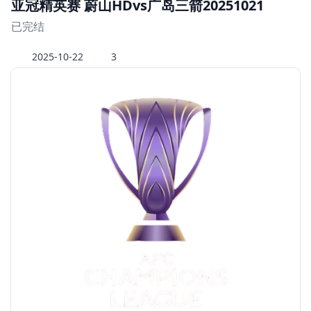
亚冠精英赛 蔚山HDvs广岛三箭20251021
已完结
2025-10-22
3